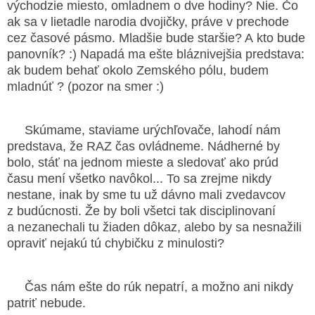
východzie miesto, omladnem o dve hodiny? Nie. Čo
ak sa v lietadle narodia dvojičky, práve v prechode
cez časové pásmo. Mladšie bude staršie? A kto bude
panovník? :)
Napadá ma ešte bláznivejšia predstava:
ak budem behať okolo Zemského pólu, budem
mladnúť ? (pozor na smer :)
Skúmame, staviame urýchľovače, lahodí nám
predstava, že RAZ čas ovládneme. Nádherné by
bolo, stáť na jednom mieste a sledovať ako prúd
času mení všetko navôkol... To sa zrejme nikdy
nestane, inak by sme tu už dávno mali zvedavcov
z budúcnosti. Že by boli všetci tak disciplinovaní
a nezanechali tu žiaden dôkaz, alebo by sa nesnažili
opraviť nejakú tú chybičku z minulosti?
Čas nám ešte do rúk nepatrí, a možno ani nikdy
patriť nebude.